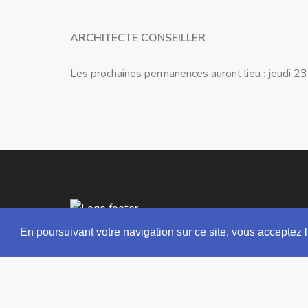
ARCHITECTE CONSEILLER
Les prochaines permanences auront lieu : jeudi 2
En poursuivant votre navigation sur ce site, vous acceptez l
Horaires d'ouverture de la mairie
Du lundi au vendredi de 9h à 12h