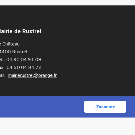
airie de Rustrel
e Château
4400 Rustrel
él. : 04 90 04 91 09
ax : 04 90 04 94 78
il :
mairierustrel@orange.fr
J'accepte